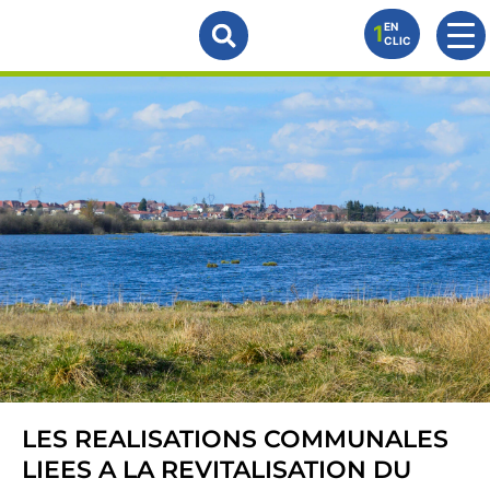
Panneau de gestion des cookies
Travaux
EN
1
CLIC
Accueil
Travaux
LES REALISATIONS COMMUNALES
Travaux
LIEES A LA REVITALISATION DU