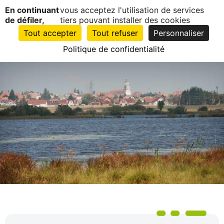
Panneau de gestion des cookies
Sécurité
En continuant
vous acceptez l'utilisation de services
EN
1
de défiler,
tiers pouvant installer des cookies
CLIC
Tout accepter
Tout refuser
Personnaliser
Politique de confidentialité
Accueil
Services
Sécurité
Sécurité