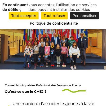
Panneau de gestion des cookies
En continuant
vous acceptez l'utilisation de services
EN
1
de défiler,
tiers pouvant installer des cookies
CLIC
Tout accepter
Tout refuser
Personnaliser
Politique de confidentialité
Accueil
Mairie
Conseil municipal des enfants et des jeunes
Le conseil des jeunes
Conseil Municipal des Enfants et des Jeunes de Frasne
Qu’est-ce que le CMEJ ?
Une manière d’associer les jeunes à la vie