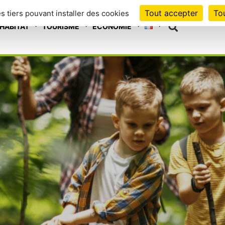
Tout accepter
Tou
es tiers pouvant installer des cookies
HABITAT
TOURISME
ECONOMIE