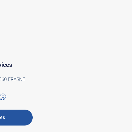
vices
25560 FRASNE
res