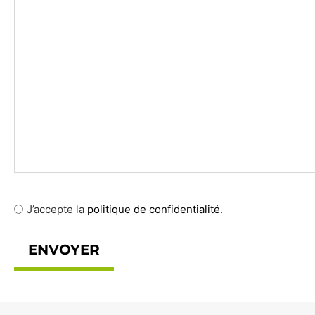
J’accepte
J’accepte la
politique de confidentialité
.
la
politique
de
confidentialité
.