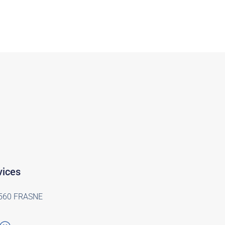
vices
25560 FRASNE