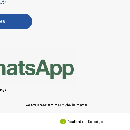
res
app
Retourner en haut de la page
k
Réalisation Koredge