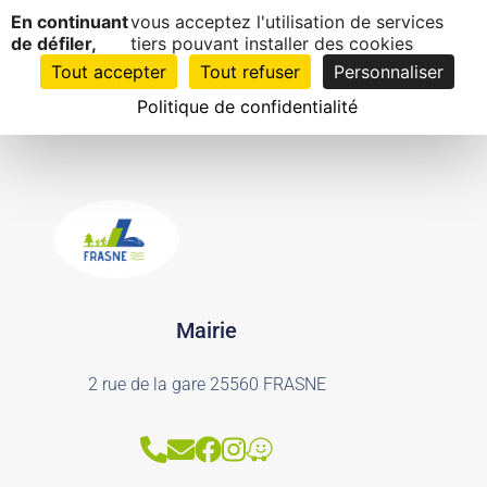
Panneau de gestion des cookies
Composteur collectif
En continuant
vous acceptez l'utilisation de services
EN
1
de défiler,
tiers pouvant installer des cookies
CLIC
Tout accepter
Tout refuser
Personnaliser
Politique de confidentialité
Mairie
2 rue de la gare 25560 FRASNE