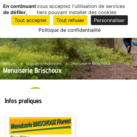
Panneau de gestion des cookies
En continuant
vous acceptez l'utilisation de services
EN
1
de défiler,
tiers pouvant installer des cookies
CLIC
Tout accepter
Tout refuser
Personnaliser
Politique de confidentialité
Accueil
la page précédente
Menuiserie Brischoux
Menuiserie Brischoux
Infos pratiques