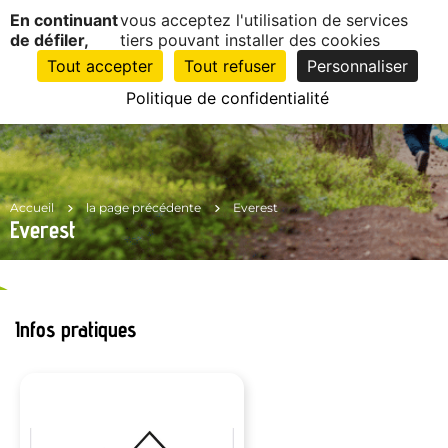
Panneau de gestion des cookies
En continuant
vous acceptez l'utilisation de services
EN
1
de défiler,
tiers pouvant installer des cookies
CLIC
Tout accepter
Tout refuser
Personnaliser
Politique de confidentialité
Accueil
la page précédente
Everest
Everest
Infos pratiques