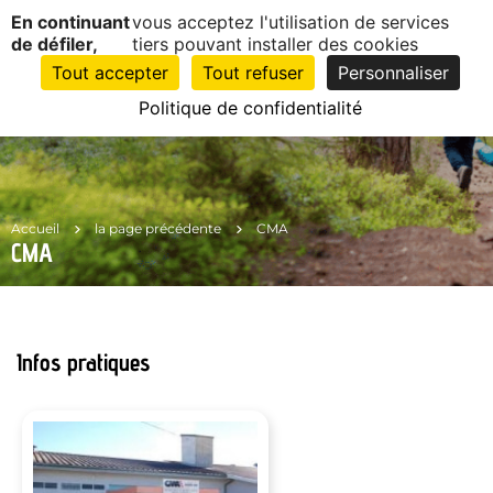
Panneau de gestion des cookies
En continuant
vous acceptez l'utilisation de services
EN
1
de défiler,
tiers pouvant installer des cookies
CLIC
Tout accepter
Tout refuser
Personnaliser
Politique de confidentialité
Accueil
la page précédente
CMA
CMA
Infos pratiques