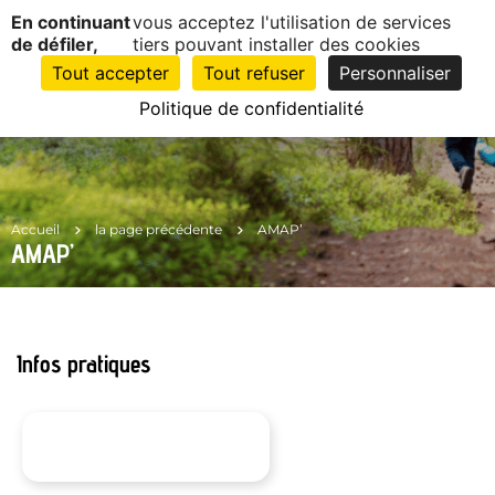
Panneau de gestion des cookies
En continuant
vous acceptez l'utilisation de services
EN
1
de défiler,
tiers pouvant installer des cookies
CLIC
Tout accepter
Tout refuser
Personnaliser
Politique de confidentialité
Accueil
la page précédente
AMAP’
AMAP’
Infos pratiques