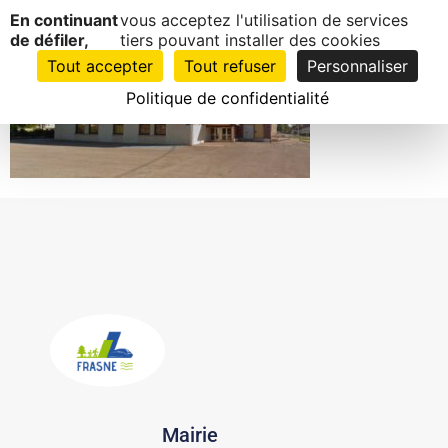
Panneau de gestion des cookies
Salle d’animation
En continuant
vous acceptez l'utilisation de services
EN
1
de défiler,
tiers pouvant installer des cookies
CLIC
Tout accepter
Tout refuser
Personnaliser
Politique de confidentialité
Mairie