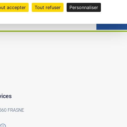
out accepter
Tout refuser
Personnaliser
1
EN
CLIC
vices
25560 FRASNE