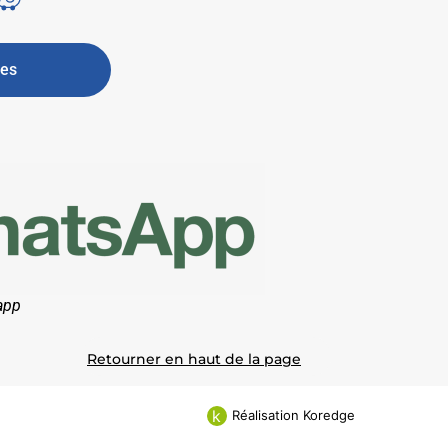
res
app
Retourner en haut de la page
k
Réalisation Koredge