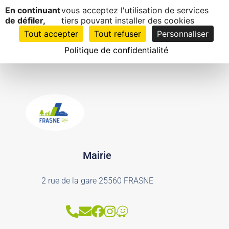
Panneau de gestion des cookies
Médiathèque
En continuant
vous acceptez l'utilisation de services
EN
1
de défiler,
tiers pouvant installer des cookies
CLIC
Tout accepter
Tout refuser
Personnaliser
Politique de confidentialité
Mairie
2 rue de la gare 25560 FRASNE