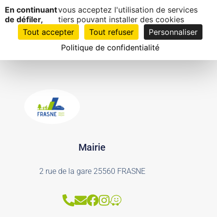
Panneau de gestion des cookies
Dentiste
En continuant
vous acceptez l'utilisation de services
EN
1
de défiler,
tiers pouvant installer des cookies
CLIC
Tout accepter
Tout refuser
Personnaliser
Politique de confidentialité
Mairie
2 rue de la gare 25560 FRASNE