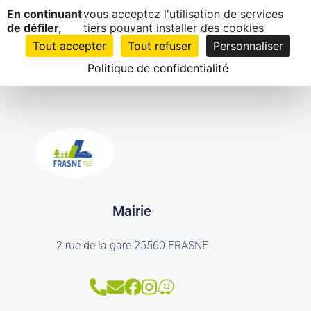
Panneau de gestion des cookies
Boulodrome
En continuant
vous acceptez l'utilisation de services
EN
1
de défiler,
tiers pouvant installer des cookies
CLIC
Tout accepter
Tout refuser
Personnaliser
Politique de confidentialité
Mairie
2 rue de la gare 25560 FRASNE