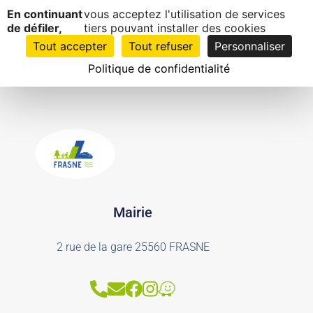
Panneau de gestion des cookies
Ateliers municipaux
En continuant
vous acceptez l'utilisation de services
EN
1
de défiler,
tiers pouvant installer des cookies
CLIC
Tout accepter
Tout refuser
Personnaliser
Politique de confidentialité
Mairie
2 rue de la gare 25560 FRASNE