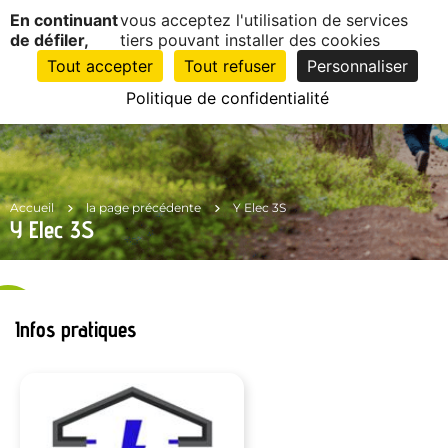
Panneau de gestion des cookies
En continuant
vous acceptez l'utilisation de services
EN
1
de défiler,
tiers pouvant installer des cookies
CLIC
Tout accepter
Tout refuser
Personnaliser
Politique de confidentialité
Accueil
la page précédente
Y Elec 3S
Y Elec 3S
Infos pratiques