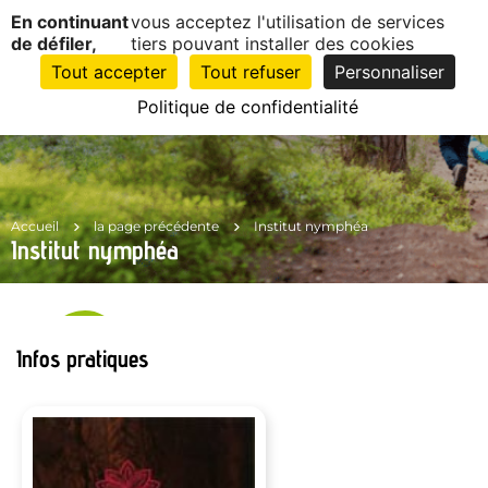
Panneau de gestion des cookies
En continuant
vous acceptez l'utilisation de services
EN
1
de défiler,
tiers pouvant installer des cookies
CLIC
Tout accepter
Tout refuser
Personnaliser
Politique de confidentialité
Accueil
la page précédente
Institut nymphéa
Institut nymphéa
Infos pratiques