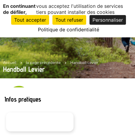
Panneau de gestion des cookies
En continuant
vous acceptez l'utilisation de services
EN
1
de défiler,
tiers pouvant installer des cookies
CLIC
Tout accepter
Tout refuser
Personnaliser
Politique de confidentialité
Accueil
la page précédente
Handball Levier
Handball Levier
Infos pratiques