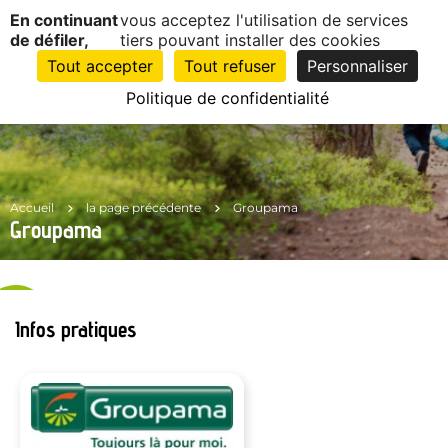
Panneau de gestion des cookies
En continuant
vous acceptez l'utilisation de services
EN
1
de défiler,
tiers pouvant installer des cookies
CLIC
Tout accepter
Tout refuser
Personnaliser
Politique de confidentialité
Accueil
la page précédente
Groupama
Groupama
Infos pratiques