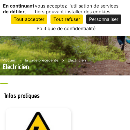
Panneau de gestion des cookies
En continuant
vous acceptez l'utilisation de services
EN
1
de défiler,
tiers pouvant installer des cookies
CLIC
Tout accepter
Tout refuser
Personnaliser
Politique de confidentialité
Accueil
la page précédente
Electricien
Electricien
Infos pratiques