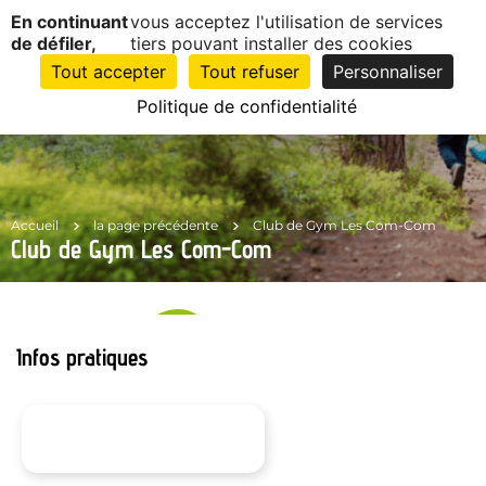
Panneau de gestion des cookies
En continuant
vous acceptez l'utilisation de services
EN
1
de défiler,
tiers pouvant installer des cookies
CLIC
Tout accepter
Tout refuser
Personnaliser
Politique de confidentialité
Accueil
la page précédente
Club de Gym Les Com-Com
Club de Gym Les Com-Com
Infos pratiques