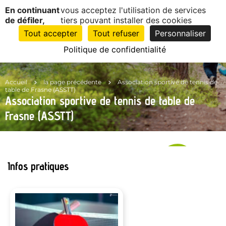
Panneau de gestion des cookies
En continuant
vous acceptez l'utilisation de services
EN
1
de défiler,
tiers pouvant installer des cookies
CLIC
Tout accepter
Tout refuser
Personnaliser
Politique de confidentialité
Accueil
la page précédente
Association sportive de tennis de
table de Frasne (ASSTT)
Association sportive de tennis de table de
Frasne (ASSTT)
Infos pratiques